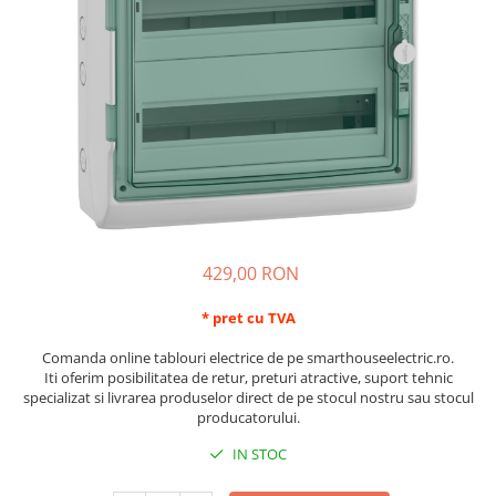
Schneider Asfora
Supraveghere Video
Bobine de declansare
Schneider Easy Styl
UPS-uri
Separatoare de sarcina
Schneider Cedar
Interfonie
Lampa de semnalizare
Vimar Neve
Scule meseriasi
Conectica si accesorii
Vimar Plana
Bareta de alimentare-Pieptene
Vimar Arke
Cleme si conectori
Himel Flexo
Repartitoare
Automatizari
Borniera si bara nul
429,00 RON
Pini terminali
* pret cu TVA
Comanda online tablouri electrice de pe smarthouseelectric.ro.
Iti oferim posibilitatea de retur, preturi atractive, suport tehnic
specializat si livrarea produselor direct de pe stocul nostru sau stocul
producatorului.
IN STOC