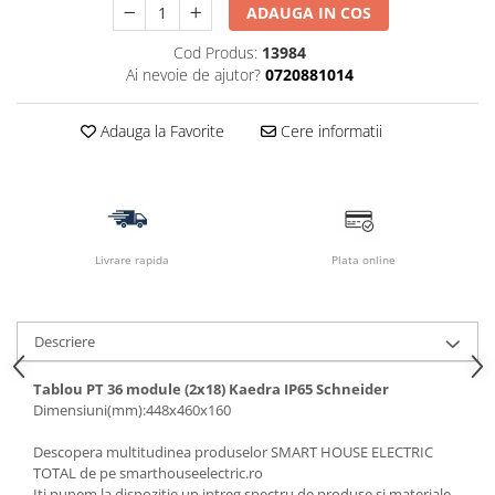
ADAUGA IN COS
Cod Produs:
13984
Ai nevoie de ajutor?
0720881014
Adauga la Favorite
Cere informatii
Livrare rapida
Plata online
Descriere
Tablou PT 36 module (2x18) Kaedra IP65 Schneider
Dimensiuni(mm):448x460x160
Descopera multitudinea produselor SMART HOUSE ELECTRIC
TOTAL de pe smarthouseelectric.ro
Iti punem la dispozitie un intreg spectru de produse si materiale