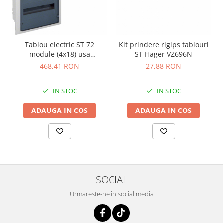
Tablou electric ST 72
Kit prindere rigips tablouri
module (4x18) usa
ST Hager VZ696N
transparenta Hager
468,41 RON
27,88 RON
VF418TD
IN STOC
IN STOC
ADAUGA IN COS
ADAUGA IN COS
SOCIAL
Urmareste-ne in social media