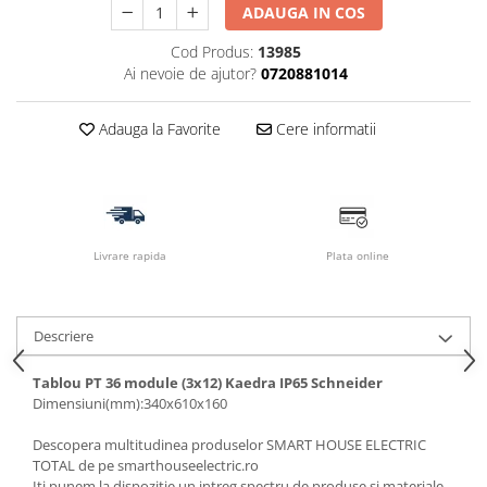
ADAUGA IN COS
Cod Produs:
13985
Ai nevoie de ajutor?
0720881014
Adauga la Favorite
Cere informatii
Livrare rapida
Plata online
Descriere
Tablou PT 36 module (3x12) Kaedra IP65 Schneider
Dimensiuni(mm):340x610x160
Descopera multitudinea produselor SMART HOUSE ELECTRIC
TOTAL de pe smarthouseelectric.ro
Iti punem la dispozitie un intreg spectru de produse si materiale