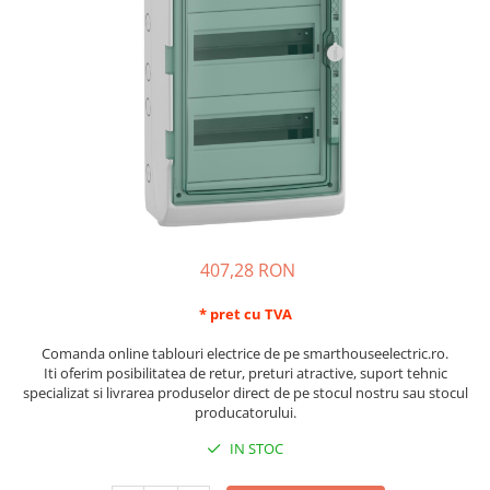
Schneider Asfora
Supraveghere Video
Bobine de declansare
Schneider Easy Styl
UPS-uri
Separatoare de sarcina
Schneider Cedar
Interfonie
Lampa de semnalizare
Vimar Neve
Scule meseriasi
Conectica si accesorii
Vimar Plana
Bareta de alimentare-Pieptene
Vimar Arke
Cleme si conectori
Himel Flexo
Repartitoare
Automatizari
Borniera si bara nul
407,28 RON
Pini terminali
* pret cu TVA
Comanda online tablouri electrice de pe smarthouseelectric.ro.
Iti oferim posibilitatea de retur, preturi atractive, suport tehnic
specializat si livrarea produselor direct de pe stocul nostru sau stocul
producatorului.
IN STOC