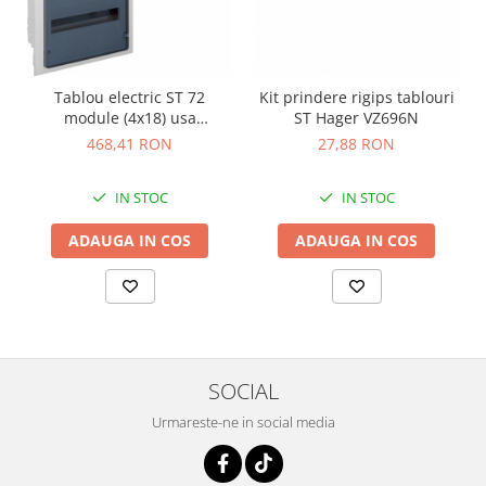
Tablou electric ST 72
Kit prindere rigips tablouri
module (4x18) usa
ST Hager VZ696N
transparenta Hager
468,41 RON
27,88 RON
VF418TD
IN STOC
IN STOC
ADAUGA IN COS
ADAUGA IN COS
SOCIAL
Urmareste-ne in social media