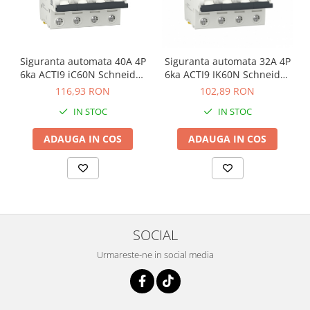
Siguranta automata 40A 4P
Siguranta automata 32A 4P
6ka ACTI9 iC60N Schneider
6ka ACTI9 IK60N Schneider
A9F74440
A9K24432
116,93 RON
102,89 RON
IN STOC
IN STOC
ADAUGA IN COS
ADAUGA IN COS
SOCIAL
Urmareste-ne in social media