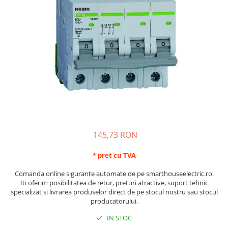
Schneider Asfora
Supraveghere Video
Bobine de declansare
Schneider Easy Styl
UPS-uri
Separatoare de sarcina
Schneider Cedar
Interfonie
Lampa de semnalizare
Vimar Neve
Scule meseriasi
Conectica si accesorii
Vimar Plana
Bareta de alimentare-Pieptene
Vimar Arke
Cleme si conectori
Himel Flexo
Repartitoare
Automatizari
Borniera si bara nul
Pini terminali
145,73 RON
* pret cu TVA
Comanda online sigurante automate de pe smarthouseelectric.ro.
Iti oferim posibilitatea de retur, preturi atractive, suport tehnic
specializat si livrarea produselor direct de pe stocul nostru sau stocul
producatorului.
IN STOC