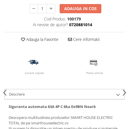
ADAUGA IN COS
Cod Produs:
100179
Ai nevoie de ajutor?
0720881014
Adauga la Favorite
Cere informatii
Livrare rapida
Plata online
Descriere
Siguranta automata 63A 4P C 6ka Ex9BN Noark
Descopera multitudinea produselor SMART HOUSE ELECTRIC
TOTAL de pe smarthouseelectric.ro
Iti punem la dispozitie un intreg spectru de produse si materiale