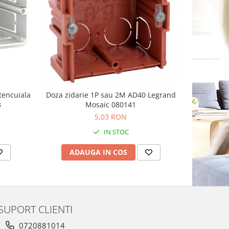
tencuiala
Doza zidarie 1P sau 2M AD40 Legrand
Doza apara
3
Mosaic 080141
Sc
5,03 RON
IN STOC
ADAUGA IN COS
AD
SUPORT CLIENTI
0720881014