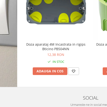
Doza aparataj 4M Incastrata in rigips
Doza a
Bticino PB504NN
12,38 RON
IN STOC
ADAUGA IN COS
SOCIAL
Urmareste-ne in social me