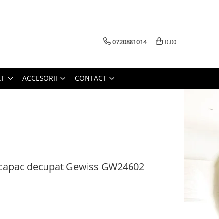
0720881014
0,00
AT
ACCESORII
CONTACT
 capac decupat Gewiss GW24602