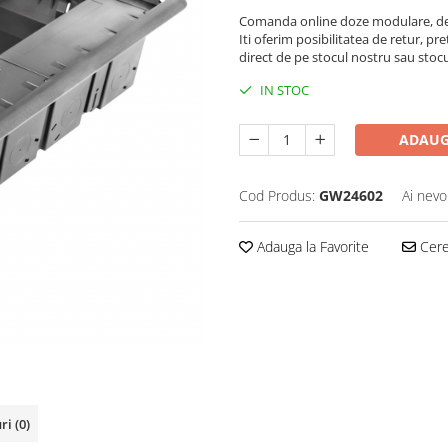
Comanda online doze modulare, de a
Iti oferim posibilitatea de retur, pre
direct de pe stocul nostru sau stoc
IN STOC
ADAUG
Cod Produs:
GW24602
Ai nevo
Adauga la Favorite
Cere 
uri
(0)