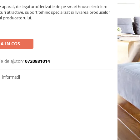
parat, de legatura/derivatie de pe smarthouseelectric.ro
turi atractive, suport tehnic specializat si livrarea produselor
ul producatorului.
A IN COS
ie de ajutor?
0720881014
informatii