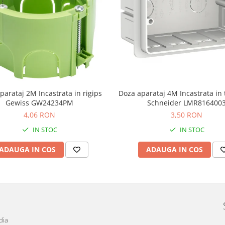
parataj 2M Incastrata in rigips
Doza aparataj 4M Incastrata in 
Gewiss GW24234PM
Schneider LMR816400
4,06 RON
3,50 RON
IN STOC
IN STOC
ADAUGA IN COS
ADAUGA IN COS
dia