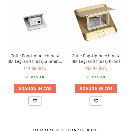
Cutie Pop-Up neechipata
Cutie Pop-Up neechipata
3M Legrand finisaj aluminiu
3M Legrand finisaj bronz
mat 054010
slefuit 054015
114,68 RON
192,97 RON
IN STOC
IN STOC
ADAUGA IN COS
ADAUGA IN COS