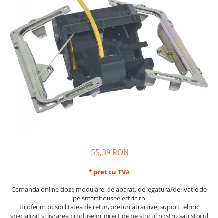
Schneider Asfora
Supraveghere Video
Bobine de declansare
Schneider Easy Styl
UPS-uri
Separatoare de sarcina
Schneider Cedar
Interfonie
Lampa de semnalizare
Vimar Neve
Scule meseriasi
Conectica si accesorii
Vimar Plana
Bareta de alimentare-Pieptene
Vimar Arke
Cleme si conectori
Himel Flexo
Repartitoare
Automatizari
Borniera si bara nul
Pini terminali
55,39 RON
* pret cu TVA
Comanda online doze modulare, de aparat, de legatura/derivatie de
pe smarthouseelectric.ro
Iti oferim posibilitatea de retur, preturi atractive, suport tehnic
specializat si livrarea produselor direct de pe stocul nostru sau stocul