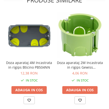
PRODUSE SIMILARE
Doza aparataj 4M Incastrata
Doza aparataj 2M Incastrata
in rigips Bticino PB504NN
in rigips Gewiss
GW24234PM
12,38 RON
4,06 RON
IN STOC
IN STOC
ADAUGA IN COS
ADAUGA IN COS