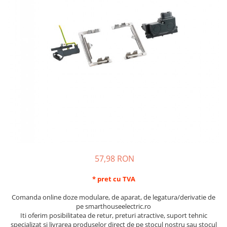
Schneider Asfora
Supraveghere Video
Bobine de declansare
Schneider Easy Styl
UPS-uri
Separatoare de sarcina
Schneider Cedar
Interfonie
Lampa de semnalizare
Vimar Neve
Scule meseriasi
Conectica si accesorii
Vimar Plana
Bareta de alimentare-Pieptene
Vimar Arke
Cleme si conectori
Himel Flexo
Repartitoare
Automatizari
Borniera si bara nul
Pini terminali
57,98 RON
* pret cu TVA
Comanda online doze modulare, de aparat, de legatura/derivatie de
pe smarthouseelectric.ro
Iti oferim posibilitatea de retur, preturi atractive, suport tehnic
specializat si livrarea produselor direct de pe stocul nostru sau stocul