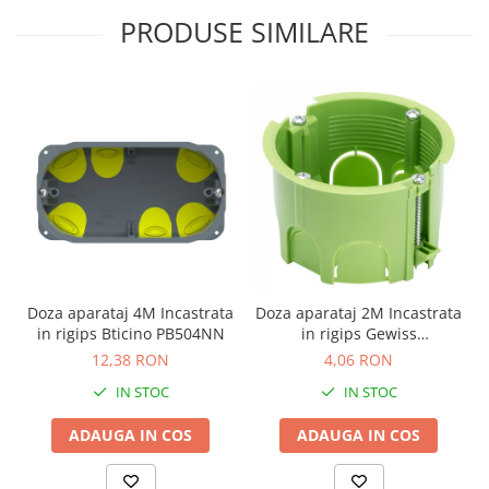
PRODUSE SIMILARE
Doza aparataj 4M Incastrata
Doza aparataj 2M Incastrata
in rigips Bticino PB504NN
in rigips Gewiss
GW24234PM
12,38 RON
4,06 RON
IN STOC
IN STOC
ADAUGA IN COS
ADAUGA IN COS