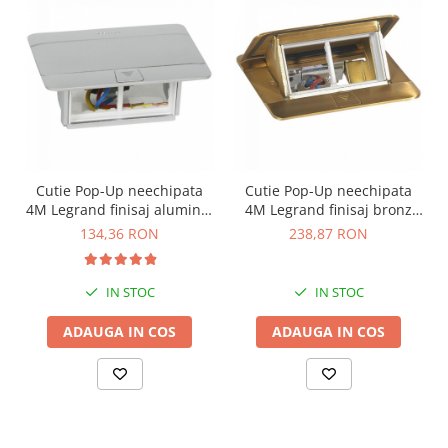
Cutie Pop-Up neechipata
Cutie Pop-Up neechipata
4M Legrand finisaj aluminiu
4M Legrand finisaj bronz
mat 054011
slefuit 054016
134,36 RON
238,87 RON
IN STOC
IN STOC
ADAUGA IN COS
ADAUGA IN COS