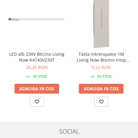
LED alb 230V Bticino Living
Tasta intrerupator 1M
Now K4743V230T
Living Now Bticino nisip
KM01
26,25 RON
9,22 RON
IN STOC
IN STOC
ADAUGA IN COS
ADAUGA IN COS
SOCIAL