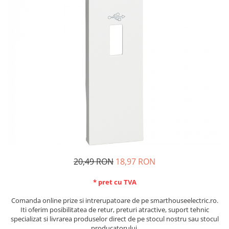
Schneider Asfora
Supraveghere Video
Bobine de declansare
Schneider Easy Styl
UPS-uri
Separatoare de sarcina
Schneider Cedar
Interfonie
Lampa de semnalizare
Vimar Neve
Scule meseriasi
Conectica si accesorii
Vimar Plana
Bareta de alimentare-Pieptene
Vimar Arke
Cleme si conectori
Himel Flexo
Repartitoare
Automatizari
Borniera si bara nul
Pini terminali
20,49 RON
18,97 RON
* pret cu TVA
Comanda online prize si intrerupatoare de pe smarthouseelectric.ro.
Iti oferim posibilitatea de retur, preturi atractive, suport tehnic
specializat si livrarea produselor direct de pe stocul nostru sau stocul
producatorului.