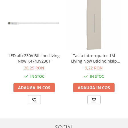
LED alb 230V Bticino Living
Tasta intrerupator 1M
Now K4743V230T
Living Now Bticino nisip
KM01
26,25 RON
9,22 RON
IN STOC
IN STOC
ADAUGA IN COS
ADAUGA IN COS
SOCIAL