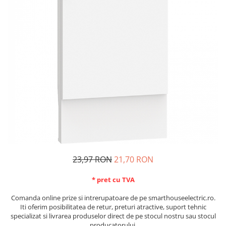
Schneider Asfora
Supraveghere Video
Bobine de declansare
Schneider Easy Styl
UPS-uri
Separatoare de sarcina
Schneider Cedar
Interfonie
Lampa de semnalizare
Vimar Neve
Scule meseriasi
Conectica si accesorii
Vimar Plana
Bareta de alimentare-Pieptene
Vimar Arke
Cleme si conectori
Himel Flexo
Repartitoare
Automatizari
Borniera si bara nul
Pini terminali
23,97 RON
21,70 RON
* pret cu TVA
Comanda online prize si intrerupatoare de pe smarthouseelectric.ro.
Iti oferim posibilitatea de retur, preturi atractive, suport tehnic
specializat si livrarea produselor direct de pe stocul nostru sau stocul
producatorului.