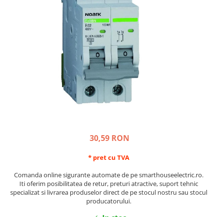
Schneider Asfora
Supraveghere Video
Bobine de declansare
Schneider Easy Styl
UPS-uri
Separatoare de sarcina
Schneider Cedar
Interfonie
Lampa de semnalizare
Vimar Neve
Scule meseriasi
Conectica si accesorii
Vimar Plana
Bareta de alimentare-Pieptene
Vimar Arke
Cleme si conectori
Himel Flexo
Repartitoare
Automatizari
Borniera si bara nul
Pini terminali
30,59 RON
* pret cu TVA
Comanda online sigurante automate de pe smarthouseelectric.ro.
Iti oferim posibilitatea de retur, preturi atractive, suport tehnic
specializat si livrarea produselor direct de pe stocul nostru sau stocul
producatorului.