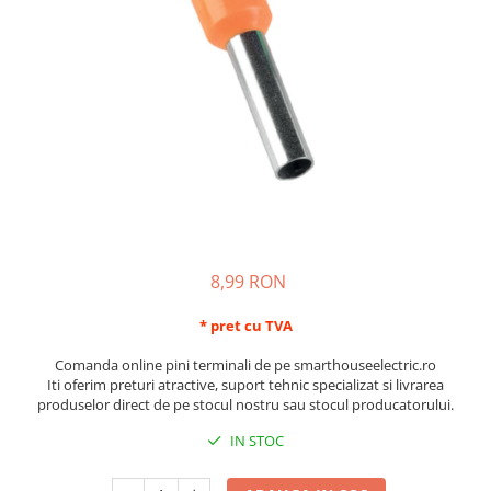
Schneider Asfora
Supraveghere Video
Bobine de declansare
Schneider Easy Styl
UPS-uri
Separatoare de sarcina
Schneider Cedar
Interfonie
Lampa de semnalizare
Vimar Neve
Scule meseriasi
Conectica si accesorii
Vimar Plana
Bareta de alimentare-Pieptene
Vimar Arke
Cleme si conectori
Himel Flexo
Repartitoare
Automatizari
Borniera si bara nul
Pini terminali
8,99 RON
* pret cu TVA
Comanda online pini terminali de pe smarthouseelectric.ro
Iti oferim preturi atractive, suport tehnic specializat si livrarea
produselor direct de pe stocul nostru sau stocul producatorului.
IN STOC