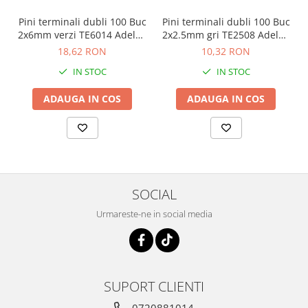
Pini terminali dubli 100 Buc
Pini terminali dubli 100 Buc
2x6mm verzi TE6014 Adeleq
2x2.5mm gri TE2508 Adeleq
01-442/2
01-440/2
18,62 RON
10,32 RON
IN STOC
IN STOC
ADAUGA IN COS
ADAUGA IN COS
SOCIAL
Urmareste-ne in social media
SUPORT CLIENTI
0720881014