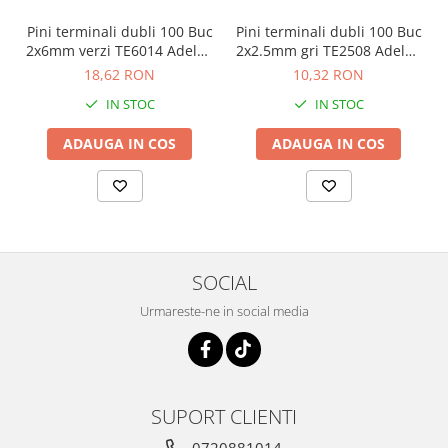
Pini terminali dubli 100 Buc
Pini terminali dubli 100 Buc
2x6mm verzi TE6014 Adeleq
2x2.5mm gri TE2508 Adeleq
01-442/2
01-440/2
18,62 RON
10,32 RON
IN STOC
IN STOC
ADAUGA IN COS
ADAUGA IN COS
SOCIAL
Urmareste-ne in social media
SUPORT CLIENTI
0720881014