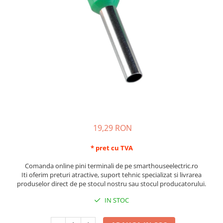
Schneider Asfora
Supraveghere Video
Bobine de declansare
Schneider Easy Styl
UPS-uri
Separatoare de sarcina
Schneider Cedar
Interfonie
Lampa de semnalizare
Vimar Neve
Scule meseriasi
Conectica si accesorii
Vimar Plana
Bareta de alimentare-Pieptene
Vimar Arke
Cleme si conectori
Himel Flexo
Repartitoare
Automatizari
Borniera si bara nul
Pini terminali
19,29 RON
* pret cu TVA
Comanda online pini terminali de pe smarthouseelectric.ro
Iti oferim preturi atractive, suport tehnic specializat si livrarea
produselor direct de pe stocul nostru sau stocul producatorului.
IN STOC