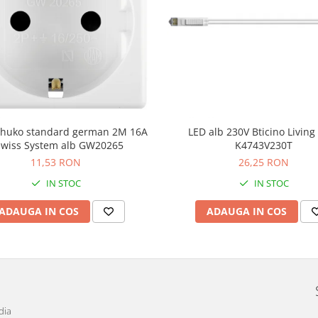
schuko standard german 2M 16A
LED alb 230V Bticino Livin
wiss System alb GW20265
K4743V230T
11,53 RON
26,25 RON
IN STOC
IN STOC
ADAUGA IN COS
ADAUGA IN COS
dia