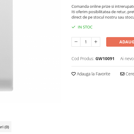
Comanda online prize si intrerupat
Iti oferim posibilitatea de retur, pre
direct de pe stocul nostru sau stoc
IN STOC
ADAUG
Cod Produs:
GW10091
Ai nevo
Adauga la Favorite
Cere 
uri
(0)