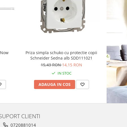
g Now
Priza simpla schuko cu protectie copii
Priza sch
Schneider Sedna alb SDD111021
15,43 RON
14,15 RON
IN STOC
ADAUGA IN COS
AD
SUPORT CLIENTI
0720881014