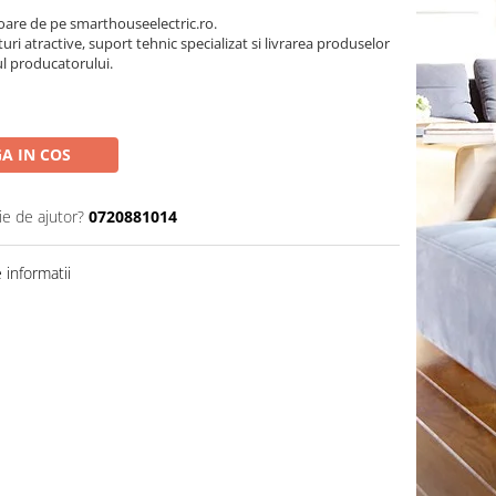
oare de pe smarthouseelectric.ro.
turi atractive, suport tehnic specializat si livrarea produselor
ul producatorului.
A IN COS
ie de ajutor?
0720881014
informatii