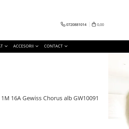
0720881014
0,00
AT
ACCESORII
CONTACT
ce 1M 16A Gewiss Chorus alb GW10091