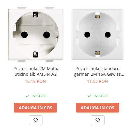
Priza schuko 2M Matix
Priza schuko standard
Bticino alb AM5440/2
german 2M 16A Gewiss
System alb GW20265
16,18 RON
11,53 RON
IN STOC
IN STOC
ADAUGA IN COS
ADAUGA IN COS