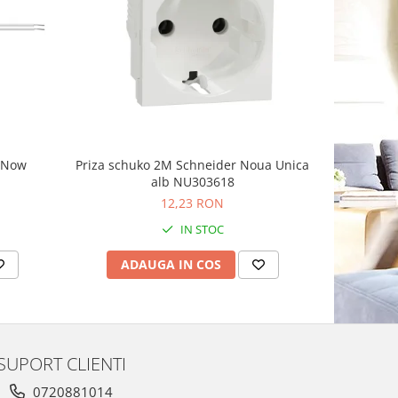
-8%
g Now
Priza schuko 2M Schneider Noua Unica
Priza sim
alb NU303618
Schnei
12,23 RON
1
IN STOC
ADAUGA IN COS
AD
SUPORT CLIENTI
0720881014