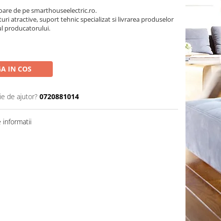
oare de pe smarthouseelectric.ro.
turi atractive, suport tehnic specializat si livrarea produselor
ul producatorului.
A IN COS
ie de ajutor?
0720881014
informatii