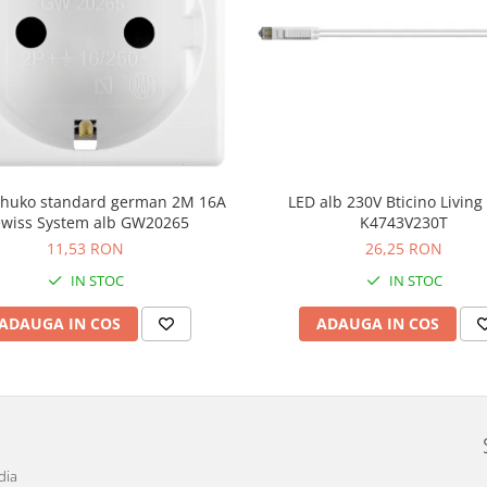
schuko standard german 2M 16A
LED alb 230V Bticino Livin
wiss System alb GW20265
K4743V230T
11,53 RON
26,25 RON
IN STOC
IN STOC
ADAUGA IN COS
ADAUGA IN COS
dia