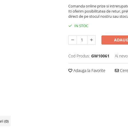
Comanda online prize si intrerupat
Iti oferim posibilitatea de retur, pre
direct de pe stocul nostru sau stoc
IN STOC
ADAUG
Cod Produs:
GW10061
Ai nevo
Adauga la Favorite
Cere 
uri
(0)