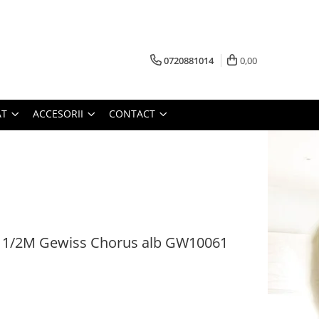
0720881014
0,00
AT
ACCESORII
CONTACT
ra 1/2M Gewiss Chorus alb GW10061