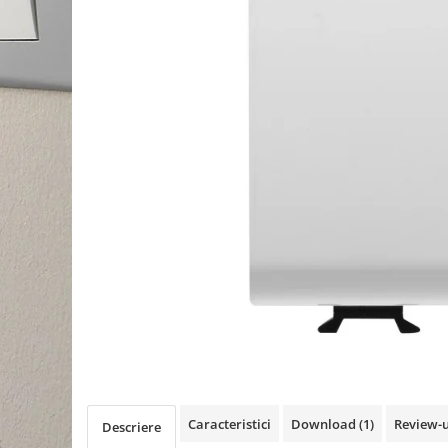
Schneider Asfora
Supraveghere Video
Bobine de declansare
Schneider Easy Styl
UPS-uri
Separatoare de sarcina
Schneider Cedar
Interfonie
Lampa de semnalizare
Vimar Neve
Scule meseriasi
Conectica si accesorii
Vimar Plana
Bareta de alimentare-Pieptene
Vimar Arke
Cleme si conectori
Himel Flexo
Repartitoare
Automatizari
Borniera si bara nul
Pini terminali
Caracteristici
Download (1)
Review-
Descriere