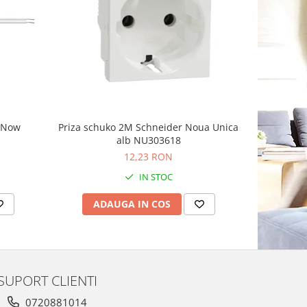
-8%
g Now
Priza schuko 2M Schneider Noua Unica
Priza sim
alb NU303618
Schnei
12,23 RON
1
IN STOC
ADAUGA IN COS
AD
SUPORT CLIENTI
0720881014