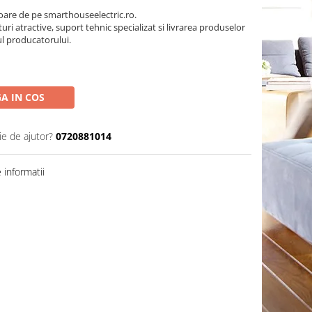
oare de pe smarthouseelectric.ro.
turi atractive, suport tehnic specializat si livrarea produselor
ul producatorului.
A IN COS
ie de ajutor?
0720881014
informatii