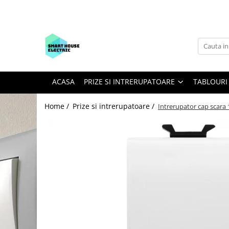
Prize si intrerupatoare
Tablouri electrice
DISTRIBUTIE SI COMANDA ELECTRICA
ILUMINAT
Accesorii
CONTACT
Gewiss System
Tablouri PVC
Sigurante automate
Becuri
Doze
Contact
Gewiss Chorus
Tablouri metalice
Protectie Diferentiala
Proiectoare
Aparataj modular si monobloc
Formular de Retur
ACASA
PRIZE SI INTRERUPATOARE
TABLOURI
Faza+Nul 1P+N
Derivatie - legatura
Bticino Matix
Tablouri ABS
Banda led
Monopolare 1P
Pardoseala - Blat
Bticino Living Light
Organizare santier
Aplice
Home /
Prize si intrerupatoare /
Intrerupator cap scar
Bipolare 2P
Prize si fise industriale
Bticino Axolute
Accesorii Tablouri
Spoturi
Tripolare 3P
Copex
Bticino Living Now
Prize sina DIN
Emergente
Tetrapolare 3P+N
Elemente de fixare
Sonerii sina DIN
Legrand Mosaic
Industrial
Tetrapolare 4P
Bride - Coliere
Contoare energie electrica
Sigurante fuzibile
Legrand Valena Life
Banda izolatoare
Switch-uri
Contactoare
Legrand Suno
Banda montaj
Obturatoare
Intrerupatoare industriale MCCB
Schneider Sedna Design
Prelungitoare si derulatoare
Descarcatoare
Schneider Noua Unica
Senzori
Relee