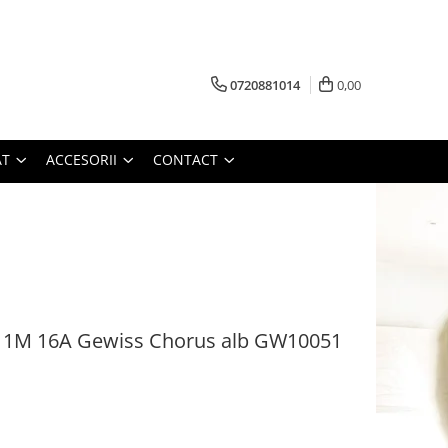
0720881014
0,00
AT
ACCESORII
CONTACT
ra 1M 16A Gewiss Chorus alb GW10051