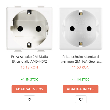
Priza schuko 2M Matix
Priza schuko standard
Bticino alb AM5440/2
german 2M 16A Gewiss
System alb GW20265
16,18 RON
11,53 RON
IN STOC
IN STOC
ADAUGA IN COS
ADAUGA IN COS