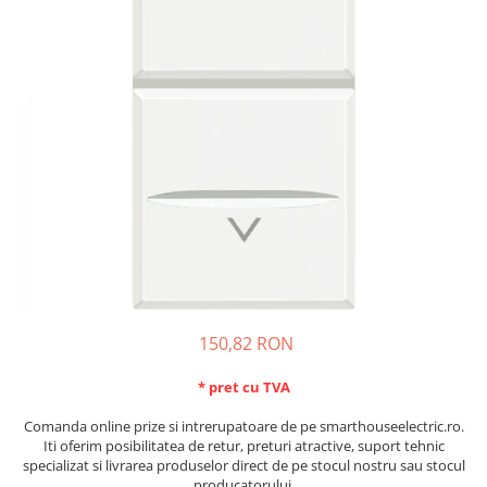
Schneider Asfora
Supraveghere Video
Bobine de declansare
Schneider Easy Styl
UPS-uri
Separatoare de sarcina
Schneider Cedar
Interfonie
Lampa de semnalizare
Vimar Neve
Scule meseriasi
Conectica si accesorii
Vimar Plana
Bareta de alimentare-Pieptene
Vimar Arke
Cleme si conectori
Himel Flexo
Repartitoare
Automatizari
Borniera si bara nul
Pini terminali
150,82 RON
* pret cu TVA
Comanda online prize si intrerupatoare de pe smarthouseelectric.ro.
Iti oferim posibilitatea de retur, preturi atractive, suport tehnic
specializat si livrarea produselor direct de pe stocul nostru sau stocul
producatorului.