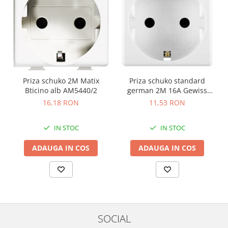
Priza schuko 2M Matix
Priza schuko standard
Bticino alb AM5440/2
german 2M 16A Gewiss
System alb GW20265
16,18 RON
11,53 RON
IN STOC
IN STOC
ADAUGA IN COS
ADAUGA IN COS
SOCIAL