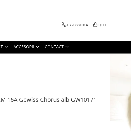
0720881014
0,00
AT
ACCESORII
CONTACT
e 2M 16A Gewiss Chorus alb GW10171