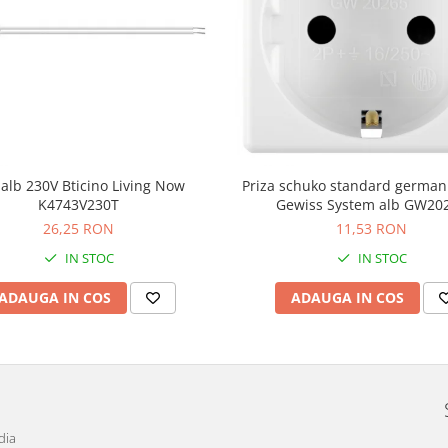
alb 230V Bticino Living Now
Priza schuko standard germa
K4743V230T
Gewiss System alb GW20
26,25 RON
11,53 RON
IN STOC
IN STOC
ADAUGA IN COS
ADAUGA IN COS
dia