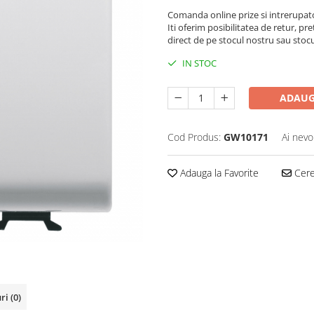
Comanda online prize si intrerupat
Iti oferim posibilitatea de retur, pre
direct de pe stocul nostru sau stoc
IN STOC
ADAUG
Cod Produs:
GW10171
Ai nevo
Adauga la Favorite
Cere 
uri
(0)