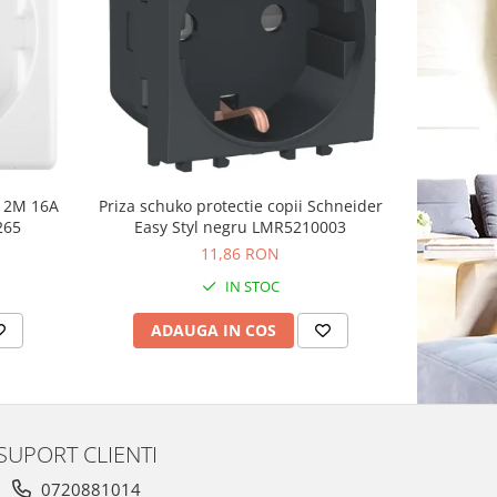
n 2M 16A
Priza schuko protectie copii Schneider
Priza sch
265
Easy Styl negru LMR5210003
11,86 RON
IN STOC
ADAUGA IN COS
AD
SUPORT CLIENTI
0720881014