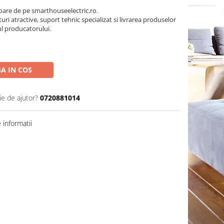
oare de pe smarthouseelectric.ro.
turi atractive, suport tehnic specializat si livrarea produselor
ul producatorului.
A IN COS
ie de ajutor?
0720881014
informatii