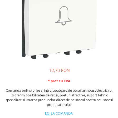
Schneider Asfora
Supraveghere Video
Bobine de declansare
Schneider Easy Styl
UPS-uri
Separatoare de sarcina
Schneider Cedar
Interfonie
Lampa de semnalizare
Vimar Neve
Scule meseriasi
Conectica si accesorii
Vimar Plana
Bareta de alimentare-Pieptene
Vimar Arke
Cleme si conectori
Himel Flexo
Repartitoare
Automatizari
Borniera si bara nul
Pini terminali
12,70 RON
* pret cu TVA
Comanda online prize si intrerupatoare de pe smarthouseelectric.ro.
Iti oferim posibilitatea de retur, preturi atractive, suport tehnic
specializat si livrarea produselor direct de pe stocul nostru sau stocul
producatorului.
LA COMANDA