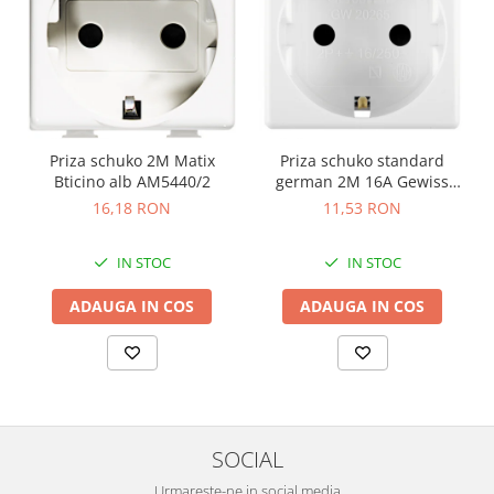
Priza schuko 2M Matix
Priza schuko standard
Bticino alb AM5440/2
german 2M 16A Gewiss
System alb GW20265
16,18 RON
11,53 RON
IN STOC
IN STOC
ADAUGA IN COS
ADAUGA IN COS
SOCIAL
Urmareste-ne in social media