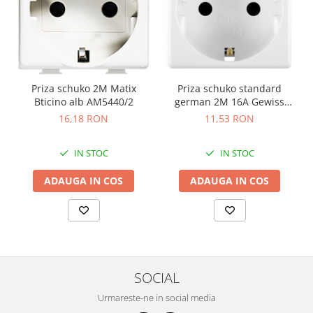
Priza schuko 2M Matix
Priza schuko standard
Bticino alb AM5440/2
german 2M 16A Gewiss
System alb GW20265
16,18 RON
11,53 RON
IN STOC
IN STOC
ADAUGA IN COS
ADAUGA IN COS
SOCIAL
Urmareste-ne in social media