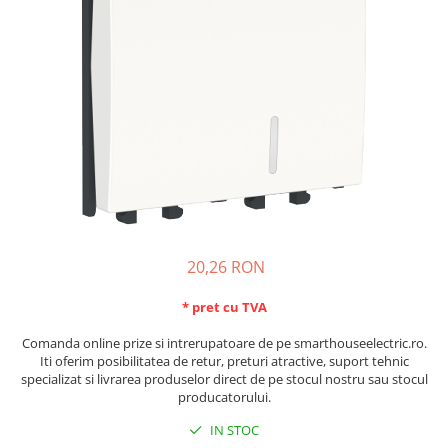
Schneider Asfora
Supraveghere Video
Bobine de declansare
Schneider Easy Styl
UPS-uri
Separatoare de sarcina
Schneider Cedar
Interfonie
Lampa de semnalizare
Vimar Neve
Scule meseriasi
Conectica si accesorii
Vimar Plana
Bareta de alimentare-Pieptene
Vimar Arke
Cleme si conectori
Himel Flexo
Repartitoare
Automatizari
Borniera si bara nul
Pini terminali
20,26 RON
* pret cu TVA
Comanda online prize si intrerupatoare de pe smarthouseelectric.ro.
Iti oferim posibilitatea de retur, preturi atractive, suport tehnic
specializat si livrarea produselor direct de pe stocul nostru sau stocul
producatorului.
IN STOC