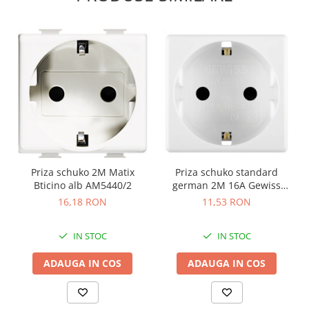
Priza schuko 2M Matix
Priza schuko standard
Bticino alb AM5440/2
german 2M 16A Gewiss
System alb GW20265
16,18 RON
11,53 RON
IN STOC
IN STOC
ADAUGA IN COS
ADAUGA IN COS