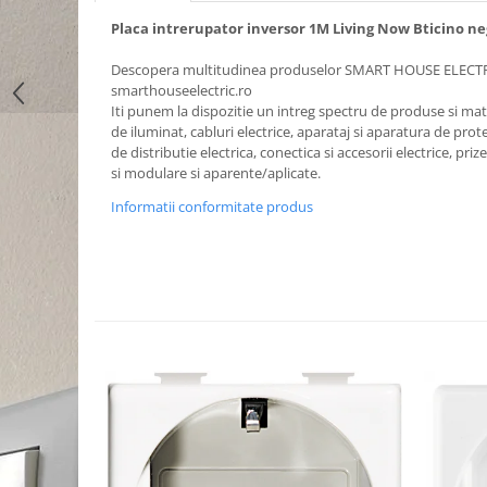
Placa intrerupator inversor 1M Living Now Bticino n
Descopera multitudinea produselor SMART HOUSE ELECT
smarthouseelectric.ro
Iti punem la dispozitie un intreg spectru de produse si mater
de iluminat, cabluri electrice, aparataj si aparatura de prote
de distributie electrica, conectica si accesorii electrice, priz
si modulare si aparente/aplicate.
Informatii conformitate produs