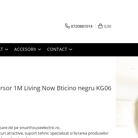
0720881014
0,00
AT
ACCESORII
CONTACT
ersor 1M Living Now Bticino negru KG06
oare de pe smarthouseelectric.ro.
turi atractive, suport tehnic specializat si livrarea produselor