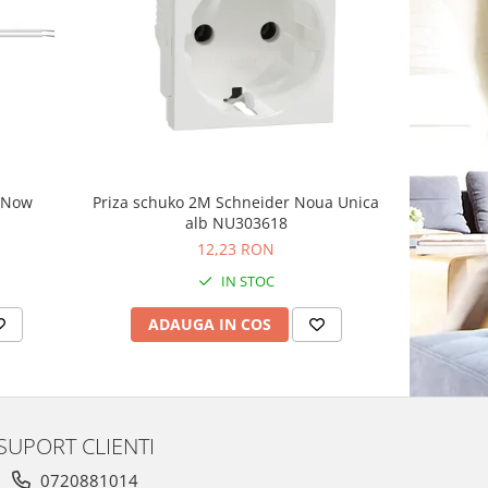
-8%
g Now
Priza schuko 2M Schneider Noua Unica
Priza sim
alb NU303618
Schnei
12,23 RON
1
IN STOC
ADAUGA IN COS
AD
SUPORT CLIENTI
0720881014