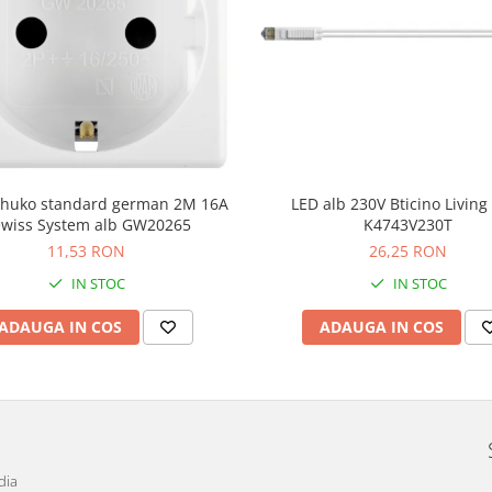
schuko standard german 2M 16A
LED alb 230V Bticino Livin
wiss System alb GW20265
K4743V230T
11,53 RON
26,25 RON
IN STOC
IN STOC
ADAUGA IN COS
ADAUGA IN COS
dia