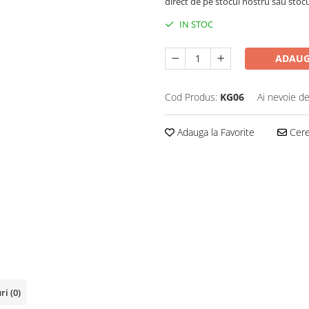
direct de pe stocul nostru sau stoc
IN STOC
ADAUG
Cod Produs:
KG06
Ai nevoie de
Adauga la Favorite
Cere 
uri
(0)