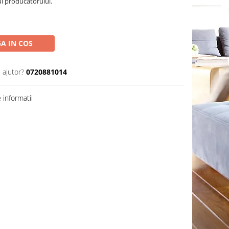
ul producatorului.
A IN COS
 ajutor?
0720881014
informatii