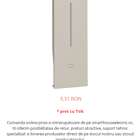
Schneider Asfora
Supraveghere Video
Bobine de declansare
Schneider Easy Styl
UPS-uri
Separatoare de sarcina
Schneider Cedar
Interfonie
Lampa de semnalizare
Vimar Neve
Scule meseriasi
Conectica si accesorii
Vimar Plana
Bareta de alimentare-Pieptene
Vimar Arke
Cleme si conectori
Himel Flexo
Repartitoare
Automatizari
Borniera si bara nul
Pini terminali
9,31 RON
* pret cu TVA
Comanda online prize si intrerupatoare de pe smarthouseelectric.ro.
Iti oferim posibilitatea de retur, preturi atractive, suport tehnic
specializat si livrarea produselor direct de pe stocul nostru sau stocul
producatorului.