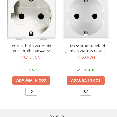
Priza schuko 2M Matix
Priza schuko standard
Bticino alb AM5440/2
german 2M 16A Gewiss
System alb GW20265
16,18 RON
11,53 RON
IN STOC
IN STOC
ADAUGA IN COS
ADAUGA IN COS
SOCIAL