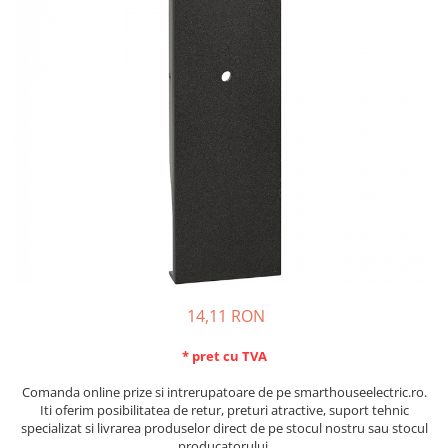
Schneider Asfora
Supraveghere Video
Bobine de declansare
Schneider Easy Styl
UPS-uri
Separatoare de sarcina
Schneider Cedar
Interfonie
Lampa de semnalizare
Vimar Neve
Scule meseriasi
Conectica si accesorii
Vimar Plana
Bareta de alimentare-Pieptene
Vimar Arke
Cleme si conectori
Himel Flexo
Repartitoare
Automatizari
Borniera si bara nul
Pini terminali
14,11 RON
* pret cu TVA
Comanda online prize si intrerupatoare de pe smarthouseelectric.ro.
Iti oferim posibilitatea de retur, preturi atractive, suport tehnic
specializat si livrarea produselor direct de pe stocul nostru sau stocul
producatorului.