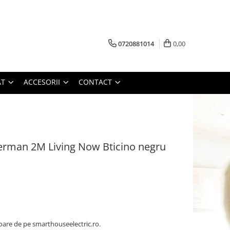
0720881014
0,00
AT
ACCESORII
CONTACT
german 2M Living Now Bticino negru
oare de pe smarthouseelectric.ro.