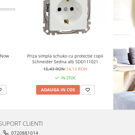
g Now
Priza simpla schuko cu protectie copii
Priza sch
Schneider Sedna alb SDD111021
15,43 RON
14,15 RON
IN STOC
ADAUGA IN COS
AD
SUPORT CLIENTI
0720881014