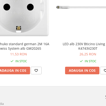
schuko standard german 2M 16A
LED alb 230V Bticino Livin
wiss System alb GW20265
K4743V230T
11,53 RON
26,25 RON
IN STOC
IN STOC
ADAUGA IN COS
ADAUGA IN COS
dia