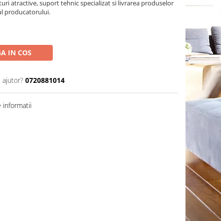
turi atractive, suport tehnic specializat si livrarea produselor
ul producatorului.
A IN COS
 ajutor?
0720881014
informatii