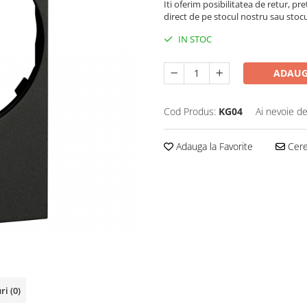
Iti oferim posibilitatea de retur, pre
direct de pe stocul nostru sau stoc
IN STOC
ADAUG
Cod Produs:
KG04
Ai nevoie de
Adauga la Favorite
Cere 
uri
(0)