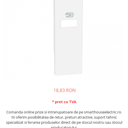
Schneider Asfora
Supraveghere Video
Bobine de declansare
Schneider Easy Styl
UPS-uri
Separatoare de sarcina
Schneider Cedar
Interfonie
Lampa de semnalizare
Vimar Neve
Scule meseriasi
Conectica si accesorii
Vimar Plana
Bareta de alimentare-Pieptene
Vimar Arke
Cleme si conectori
Himel Flexo
Repartitoare
Automatizari
Borniera si bara nul
Pini terminali
18,83 RON
* pret cu TVA
Comanda online prize si intrerupatoare de pe smarthouseelectric.ro.
Iti oferim posibilitatea de retur, preturi atractive, suport tehnic
specializat si livrarea produselor direct de pe stocul nostru sau stocul
producatorului.