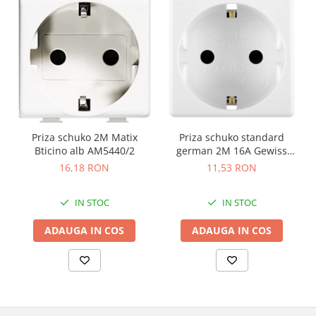
Priza schuko 2M Matix
Priza schuko standard
Bticino alb AM5440/2
german 2M 16A Gewiss
System alb GW20265
16,18 RON
11,53 RON
IN STOC
IN STOC
ADAUGA IN COS
ADAUGA IN COS