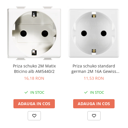
Priza schuko 2M Matix
Priza schuko standard
Bticino alb AM5440/2
german 2M 16A Gewiss
System alb GW20265
16,18 RON
11,53 RON
IN STOC
IN STOC
ADAUGA IN COS
ADAUGA IN COS