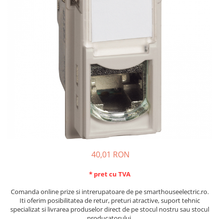
Schneider Asfora
Supraveghere Video
Bobine de declansare
Schneider Easy Styl
UPS-uri
Separatoare de sarcina
Schneider Cedar
Interfonie
Lampa de semnalizare
Vimar Neve
Scule meseriasi
Conectica si accesorii
Vimar Plana
Bareta de alimentare-Pieptene
Vimar Arke
Cleme si conectori
Himel Flexo
Repartitoare
Automatizari
Borniera si bara nul
Pini terminali
40,01 RON
* pret cu TVA
Comanda online prize si intrerupatoare de pe smarthouseelectric.ro.
Iti oferim posibilitatea de retur, preturi atractive, suport tehnic
specializat si livrarea produselor direct de pe stocul nostru sau stocul
producatorului.