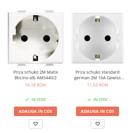
Priza schuko 2M Matix
Priza schuko standard
Bticino alb AM5440/2
german 2M 16A Gewiss
System alb GW20265
16,18 RON
11,53 RON
IN STOC
IN STOC
ADAUGA IN COS
ADAUGA IN COS