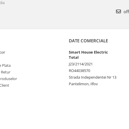
dia
off
DATE COMERCIALE
par
Smart House Electric
Total
J23/2114/2021
 Plata
RO44038570
e Retur
Strada Independentei Nr 13
Produselor
Pantelimon, Ilfov
Client