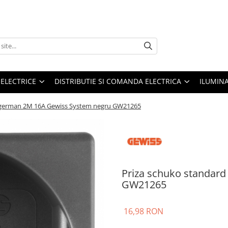
 ELECTRICE
DISTRIBUTIE SI COMANDA ELECTRICA
ILUMIN
 german 2M 16A Gewiss System negru GW21265
Priza schuko standar
GW21265
16,98 RON