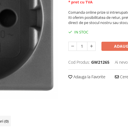
* pret cu TVA
Comanda online prize si intrerupat
Iti oferim posibilitatea de retur, pre
direct de pe stocul nostru sau stoc
IN STOC
ADAUG
Cod Produs:
GW21265
Ai nevo
Adauga la Favorite
Cere 
uri
(0)