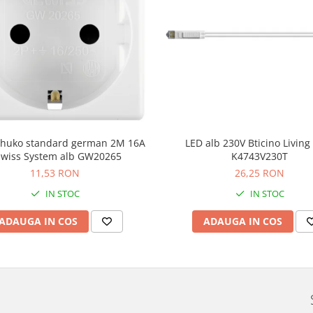
schuko standard german 2M 16A
LED alb 230V Bticino Livin
wiss System alb GW20265
K4743V230T
11,53 RON
26,25 RON
IN STOC
IN STOC
ADAUGA IN COS
ADAUGA IN COS