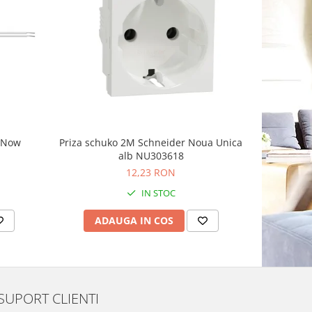
-8%
g Now
Priza schuko 2M Schneider Noua Unica
Priza sim
alb NU303618
Schnei
12,23 RON
1
IN STOC
ADAUGA IN COS
AD
SUPORT CLIENTI