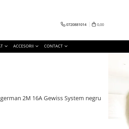
0720881014
0,00
AT
ACCESORII
CONTACT
d german 2M 16A Gewiss System negru