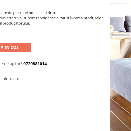
oare de pe smarthouseelectric.ro.
turi atractive, suport tehnic specializat si livrarea produselor
ul producatorului.
A IN COS
ie de ajutor?
0720881014
informatii