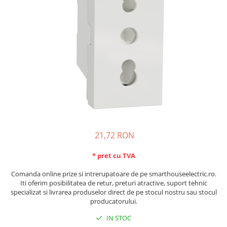
Schneider Asfora
Supraveghere Video
Bobine de declansare
Schneider Easy Styl
UPS-uri
Separatoare de sarcina
Schneider Cedar
Interfonie
Lampa de semnalizare
Vimar Neve
Scule meseriasi
Conectica si accesorii
Vimar Plana
Bareta de alimentare-Pieptene
Vimar Arke
Cleme si conectori
Himel Flexo
Repartitoare
Automatizari
Borniera si bara nul
Pini terminali
21,72 RON
* pret cu TVA
Comanda online prize si intrerupatoare de pe smarthouseelectric.ro.
Iti oferim posibilitatea de retur, preturi atractive, suport tehnic
specializat si livrarea produselor direct de pe stocul nostru sau stocul
producatorului.
IN STOC