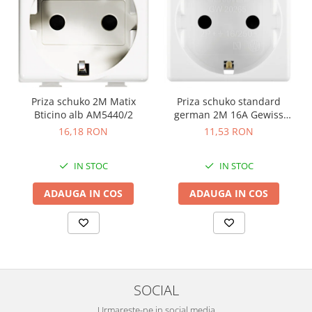
Priza schuko 2M Matix
Priza schuko standard
Bticino alb AM5440/2
german 2M 16A Gewiss
System alb GW20265
16,18 RON
11,53 RON
IN STOC
IN STOC
ADAUGA IN COS
ADAUGA IN COS
SOCIAL
Urmareste-ne in social media