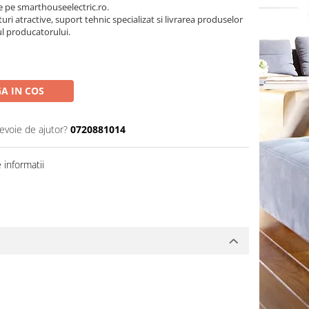
pe smarthouseelectric.ro.
turi atractive, suport tehnic specializat si livrarea produselor
ul producatorului.
A IN COS
nevoie de ajutor?
0720881014
informatii