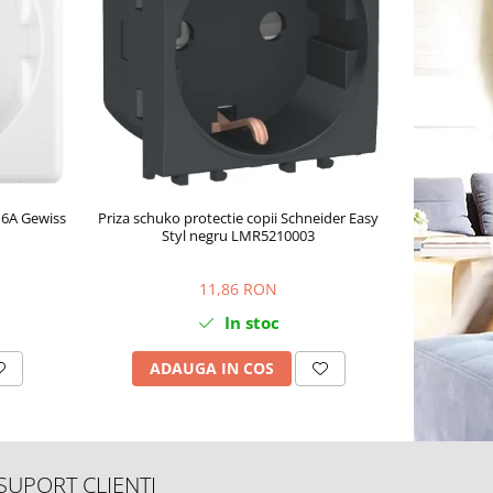
16A Gewiss
Priza schuko protectie copii Schneider Easy
Priza schu
Styl negru LMR5210003
11,86 RON
In stoc
ADAUGA IN COS
AD
SUPORT CLIENTI