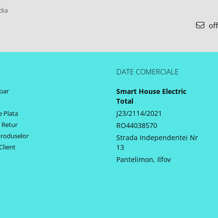
dia
off
DATE COMERCIALE
par
Smart House Electric
Total
J23/2114/2021
 Plata
e Retur
RO44038570
Produselor
Strada Independentei Nr
Client
13
Pantelimon, Ilfov