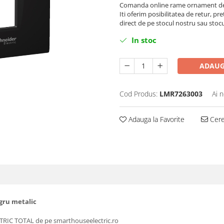
Comanda online rame ornament de 
Iti oferim posibilitatea de retur, pre
direct de pe stocul nostru sau stoc
In stoc
ADAUG
Cod Produs:
LMR7263003
Ai 
Adauga la Favorite
Cere 
gru metalic
RIC TOTAL de pe smarthouseelectric.ro