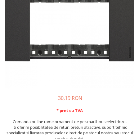
Schneider Asfora
Supraveghere Video
Bobine de declansare
Schneider Easy Styl
UPS-uri
Separatoare de sarcina
Schneider Cedar
Interfonie
Lampa de semnalizare
Vimar Neve
Scule meseriasi
Conectica si accesorii
Vimar Plana
Bareta de alimentare-Pieptene
Vimar Arke
Cleme si conectori
Himel Flexo
Repartitoare
Automatizari
Borniera si bara nul
Pini terminali
30,19 RON
* pret cu TVA
Comanda online rame ornament de pe smarthouseelectric.ro.
Iti oferim posibilitatea de retur, preturi atractive, suport tehnic
specializat si livrarea produselor direct de pe stocul nostru sau stocul
producatorului.