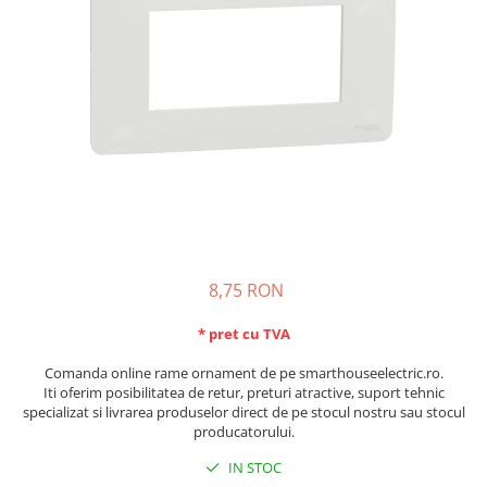
Schneider Asfora
Supraveghere Video
Bobine de declansare
Schneider Easy Styl
UPS-uri
Separatoare de sarcina
Schneider Cedar
Interfonie
Lampa de semnalizare
Vimar Neve
Scule meseriasi
Conectica si accesorii
Vimar Plana
Bareta de alimentare-Pieptene
Vimar Arke
Cleme si conectori
Himel Flexo
Repartitoare
Automatizari
Borniera si bara nul
Pini terminali
8,75 RON
* pret cu TVA
Comanda online rame ornament de pe smarthouseelectric.ro.
Iti oferim posibilitatea de retur, preturi atractive, suport tehnic
specializat si livrarea produselor direct de pe stocul nostru sau stocul
producatorului.
IN STOC