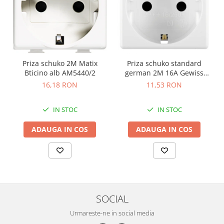
Priza schuko 2M Matix
Priza schuko standard
Bticino alb AM5440/2
german 2M 16A Gewiss
System alb GW20265
16,18 RON
11,53 RON
IN STOC
IN STOC
ADAUGA IN COS
ADAUGA IN COS
SOCIAL
Urmareste-ne in social media