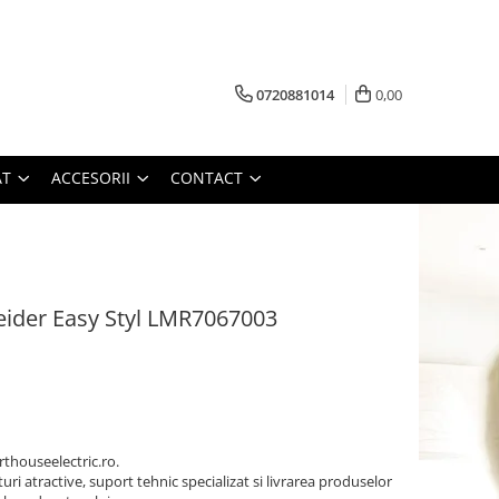
0720881014
0,00
AT
ACCESORII
CONTACT
ider Easy Styl LMR7067003
thouseelectric.ro.
turi atractive, suport tehnic specializat si livrarea produselor