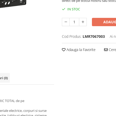
direct de pe stocul nostru sau stoc
IN STOC
ADAUG
Cod Produs:
LMR7067003
Ai 
Adauga la Favorite
Cere 
uri
(0)
RIC TOTAL de pe
iale electrice, corpuri si surse
ctie, tablouri electrice, sisteme