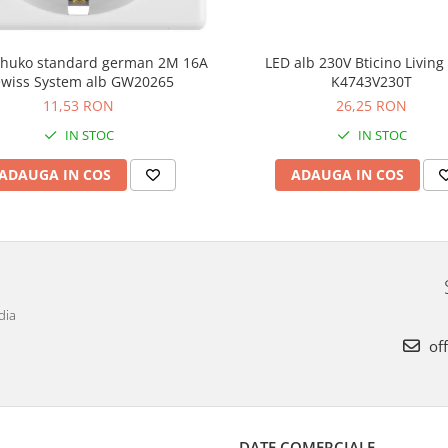
schuko standard german 2M 16A
LED alb 230V Bticino Livin
wiss System alb GW20265
K4743V230T
11,53 RON
26,25 RON
IN STOC
IN STOC
ADAUGA IN COS
ADAUGA IN COS
dia
off
DATE COMERCIALE