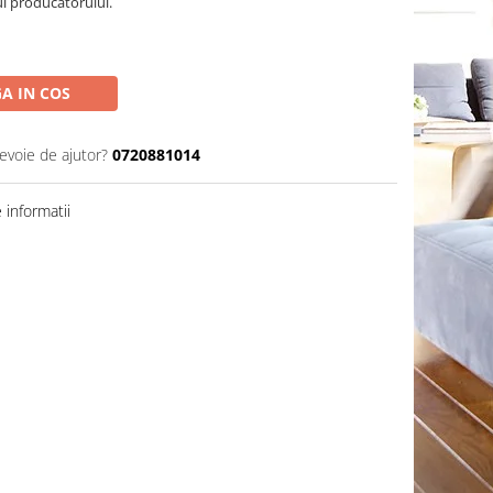
ul producatorului.
A IN COS
nevoie de ajutor?
0720881014
informatii