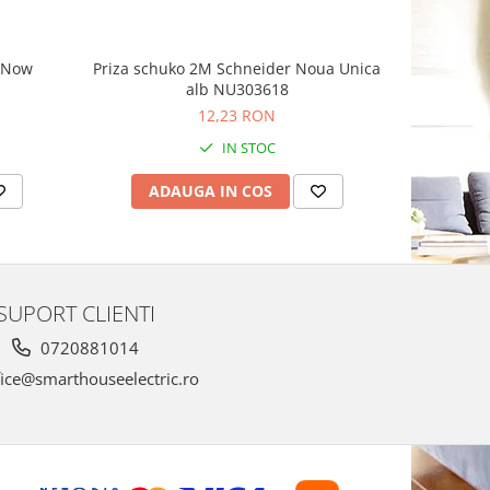
g Now
Priza schuko 2M Schneider Noua Unica
Priza sim
alb NU303618
Schnei
12,23 RON
1
IN STOC
ADAUGA IN COS
AD
SUPORT CLIENTI
0720881014
ice@smarthouseelectric.ro