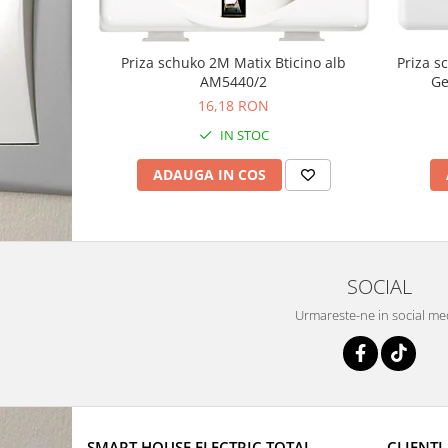
Priza schuko 2M Matix Bticino alb
Priza 
AM5440/2
Ge
16,18 RON
IN STOC
ADAUGA IN COS
SOCIAL
Urmareste-ne in social me
SMART HOUSE ELECTRIC TOTAL
CLIENTI