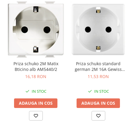
Priza schuko 2M Matix
Priza schuko standard
Bticino alb AM5440/2
german 2M 16A Gewiss
System alb GW20265
16,18 RON
11,53 RON
IN STOC
IN STOC
ADAUGA IN COS
ADAUGA IN COS