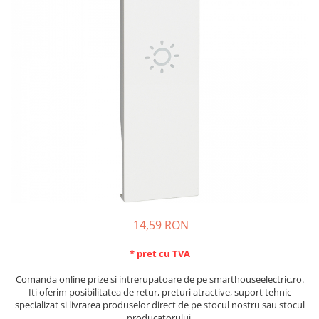
Schneider Asfora
Supraveghere Video
Bobine de declansare
Schneider Easy Styl
UPS-uri
Separatoare de sarcina
Schneider Cedar
Interfonie
Lampa de semnalizare
Vimar Neve
Scule meseriasi
Conectica si accesorii
Vimar Plana
Bareta de alimentare-Pieptene
Vimar Arke
Cleme si conectori
Himel Flexo
Repartitoare
Automatizari
Borniera si bara nul
Pini terminali
14,59 RON
* pret cu TVA
Comanda online prize si intrerupatoare de pe smarthouseelectric.ro.
Iti oferim posibilitatea de retur, preturi atractive, suport tehnic
specializat si livrarea produselor direct de pe stocul nostru sau stocul
producatorului.