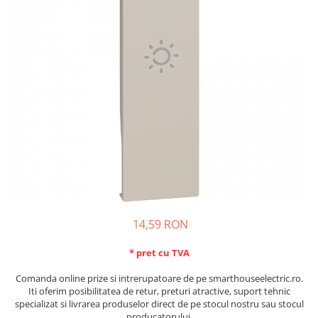
Schneider Asfora
Supraveghere Video
Bobine de declansare
Schneider Easy Styl
UPS-uri
Separatoare de sarcina
Schneider Cedar
Interfonie
Lampa de semnalizare
Vimar Neve
Scule meseriasi
Conectica si accesorii
Vimar Plana
Bareta de alimentare-Pieptene
Vimar Arke
Cleme si conectori
Himel Flexo
Repartitoare
Automatizari
Borniera si bara nul
Pini terminali
14,59 RON
* pret cu TVA
Comanda online prize si intrerupatoare de pe smarthouseelectric.ro.
Iti oferim posibilitatea de retur, preturi atractive, suport tehnic
specializat si livrarea produselor direct de pe stocul nostru sau stocul
producatorului.