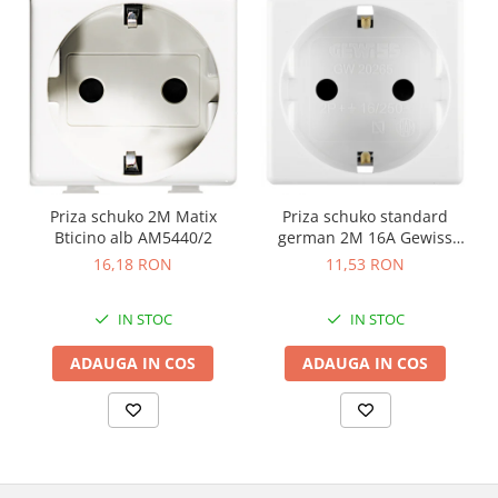
Priza schuko 2M Matix
Priza schuko standard
Bticino alb AM5440/2
german 2M 16A Gewiss
System alb GW20265
16,18 RON
11,53 RON
IN STOC
IN STOC
ADAUGA IN COS
ADAUGA IN COS