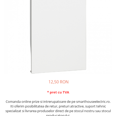
Schneider Asfora
Supraveghere Video
Bobine de declansare
Schneider Easy Styl
UPS-uri
Separatoare de sarcina
Schneider Cedar
Interfonie
Lampa de semnalizare
Vimar Neve
Scule meseriasi
Conectica si accesorii
Vimar Plana
Bareta de alimentare-Pieptene
Vimar Arke
Cleme si conectori
Himel Flexo
Repartitoare
Automatizari
Borniera si bara nul
Pini terminali
12,50 RON
* pret cu TVA
Comanda online prize si intrerupatoare de pe smarthouseelectric.ro.
Iti oferim posibilitatea de retur, preturi atractive, suport tehnic
specializat si livrarea produselor direct de pe stocul nostru sau stocul
producatorului.