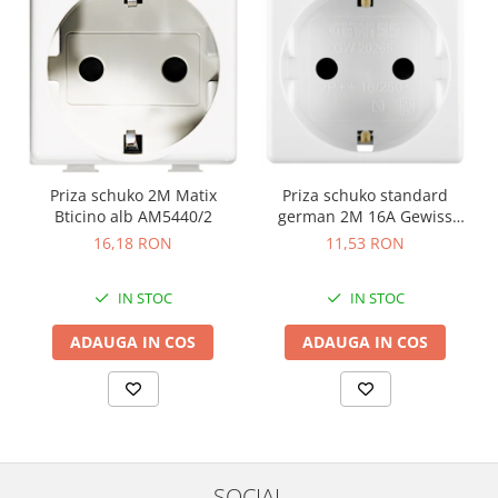
Priza schuko 2M Matix
Priza schuko standard
Bticino alb AM5440/2
german 2M 16A Gewiss
System alb GW20265
16,18 RON
11,53 RON
IN STOC
IN STOC
ADAUGA IN COS
ADAUGA IN COS
SOCIAL