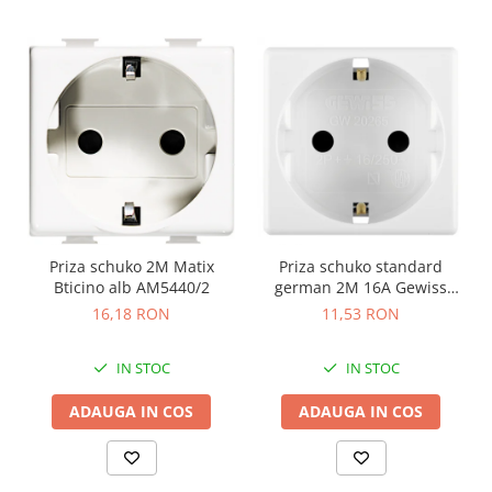
Priza schuko 2M Matix
Priza schuko standard
Bticino alb AM5440/2
german 2M 16A Gewiss
System alb GW20265
16,18 RON
11,53 RON
IN STOC
IN STOC
ADAUGA IN COS
ADAUGA IN COS