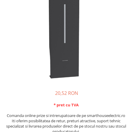
Schneider Asfora
Supraveghere Video
Bobine de declansare
Schneider Easy Styl
UPS-uri
Separatoare de sarcina
Schneider Cedar
Interfonie
Lampa de semnalizare
Vimar Neve
Scule meseriasi
Conectica si accesorii
Vimar Plana
Bareta de alimentare-Pieptene
Vimar Arke
Cleme si conectori
Himel Flexo
Repartitoare
Automatizari
Borniera si bara nul
Pini terminali
20,52 RON
* pret cu TVA
Comanda online prize si intrerupatoare de pe smarthouseelectric.ro
Iti oferim posibilitatea de retur, preturi atractive, suport tehnic
specializat si livrarea produselor direct de pe stocul nostru sau stocul
producatorului.