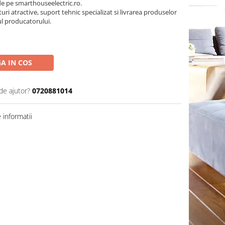
de pe smarthouseelectric.ro.
turi atractive, suport tehnic specializat si livrarea produselor
ul producatorului.
A IN COS
de ajutor?
0720881014
informatii