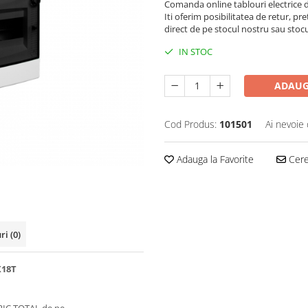
Comanda online tablouri electrice 
Iti oferim posibilitatea de retur, pre
direct de pe stocul nostru sau stoc
IN STOC
ADAUG
Cod Produs:
101501
Ai nevoie 
Adauga la Favorite
Cere 
uri
(0)
X18T