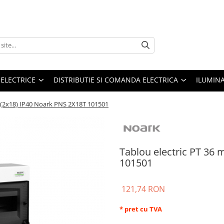
 ELECTRICE
DISTRIBUTIE SI COMANDA ELECTRICA
ILUMIN
e (2x18) IP40 Noark PNS 2X18T 101501
Tablou electric PT 36
101501
121,74 RON
* pret cu TVA