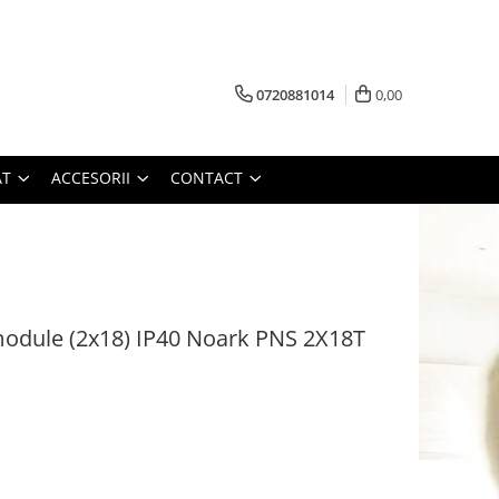
0720881014
0,00
AT
ACCESORII
CONTACT
 module (2x18) IP40 Noark PNS 2X18T