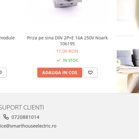
 module
Priza pe sina DIN 2P+E 16A 250V Noark
Tablou ele
106195
tran
17,00 RON
IN STOC
ADAUGA IN COS
AD
SUPORT CLIENTI
0720881014
ice@smarthouseelectric.ro