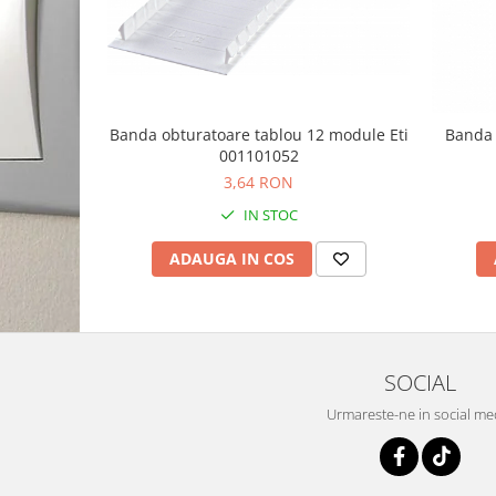
Banda obturatoare tablou 12 module Eti
Banda 
001101052
3,64 RON
IN STOC
ADAUGA IN COS
SOCIAL
Urmareste-ne in social me