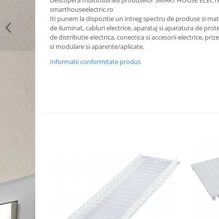
Descopera multitudinea produselor SMART HOUSE ELECT
smarthouseelectric.ro
Iti punem la dispozitie un intreg spectru de produse si mater
de iluminat, cabluri electrice, aparataj si aparatura de prote
de distributie electrica, conectica si accesorii electrice, priz
si modulare si aparente/aplicate.
Informatii conformitate produs