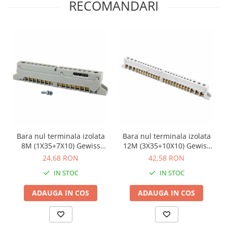
RECOMANDARI
Bara nul terminala izolata
Bara nul terminala izolata
8M (1X35+7X10) Gewiss
12M (3X35+10X10) Gewiss
GW40401
GW40402
24,68 RON
42,58 RON
IN STOC
IN STOC
ADAUGA IN COS
ADAUGA IN COS