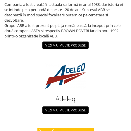
Schneider Asfora
Supraveghere Video
Compania a fost creată în actuala sa formă în anul 1988, dar istoria ei
Bobine de declansare
Schneider Easy Styl
UPS-uri
se întinde pe o perioadă de peste 120 de ani. Succesul ABB se
datorează în mod special focalizării puternice pe cercetare și
Separatoare de sarcina
Schneider Cedar
Interfonie
dezvoltare.
Grupul ABB a fost prezent pe piaţa românească, la inceput prin cele
Lampa de semnalizare
Vimar Neve
Scule meseriasi
două companii ASEA si respectiv BROWN BOVERI iar din anul 1992
Conectica si accesorii
printr-o organizaţie locală ABB.
Vimar Plana
Bareta de alimentare-Pieptene
Vimar Arke
VEZI MAI MULTE PRODUSE
Cleme si conectori
Himel Flexo
Repartitoare
Automatizari
Borniera si bara nul
Pini terminali
Adeleq
VEZI MAI MULTE PRODUSE