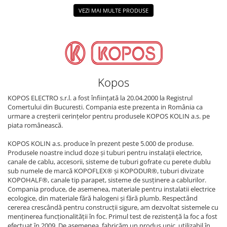
VEZI MAI MULTE PRODUSE
Kopos
KOPOS ELECTRO s.r.l. a fost înființată la 20.04.2000 la Registrul
Comertului din Bucuresti. Compania este prezenta in România ca
urmare a creșterii cerințelor pentru produsele KOPOS KOLIN a.s. pe
piata românească.
KOPOS KOLIN a.s. produce în prezent peste 5.000 de produse.
Produsele noastre includ doze și tuburi pentru instalații electrice,
canale de cablu, accesorii, sisteme de tuburi gofrate cu perete dublu
sub numele de marcă KOPOFLEX® și KOPODUR®, tuburi divizate
KOPOHALF®, canale tip parapet, sisteme de susținere a cablurilor.
Compania produce, de asemenea, materiale pentru instalatii electrice
ecologice, din materiale fără halogeni și fără plumb. Respectând
cererea crescândă pentru construcții sigure, am dezvoltat sistemele cu
menținerea funcționalității în foc. Primul test de rezistență la foc a fost
efectuat în 2009. De asemenea, fabricăm un produs unic, utilizabil în