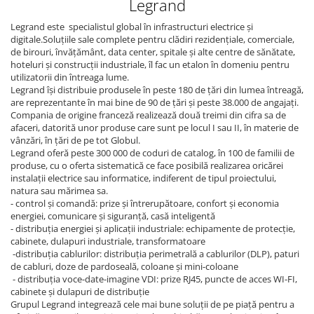
Legrand
Legrand este specialistul global în infrastructuri electrice și
digitale.Soluțiile sale complete pentru clădiri rezidențiale, comerciale,
de birouri, învățământ, data center, spitale și alte centre de sănătate,
hoteluri și construcții industriale, îl fac un etalon în domeniu pentru
utilizatorii din întreaga lume.
Legrand își distribuie produsele în peste 180 de țări din lumea întreagă,
are reprezentante în mai bine de 90 de țări și peste 38.000 de angajați.
Compania de origine franceză realizează două treimi din cifra sa de
afaceri, datorită unor produse care sunt pe locul I sau II, în materie de
vânzări, în țări de pe tot Globul.
Legrand oferă peste 300 000 de coduri de catalog, în 100 de familii de
produse, cu o oferta sistematică ce face posibilă realizarea oricărei
instalații electrice sau informatice, indiferent de tipul proiectului,
natura sau mărimea sa.
- control și comandă: prize și întrerupătoare, confort și economia
energiei, comunicare și siguranță, casă inteligentă
- distribuția energiei și aplicații industriale: echipamente de protecție,
cabinete, dulapuri industriale, transformatoare
-distribuția cablurilor: distribuția perimetrală a cablurilor (DLP), paturi
de cabluri, doze de pardoseală, coloane și mini-coloane
- distribuția voce-date-imagine VDI: prize RJ45, puncte de acces WI-FI,
cabinete și dulapuri de distribuție
Grupul Legrand integrează cele mai bune soluții de pe piață pentru a